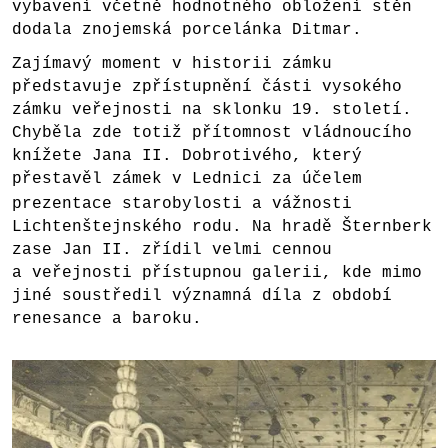
vybavení včetně hodnotného obložení stěn
dodala znojemská porcelánka Ditmar.
Zajímavý moment v historii zámku
představuje zpřístupnění části vysokého
zámku veřejnosti na sklonku 19. století.
Chyběla zde totiž přítomnost vládnoucího
knížete Jana II. Dobrotivého, který
přestavěl zámek v Lednici
za účelem
prezentace starobylosti a vážnosti
Lichtenštejnského rodu. Na hradě Šternberk
zase Jan II. zřídil velmi cennou
a veřejnosti přístupnou galerii, kde mimo
jiné soustředil významná díla z období
renesance a baroku.