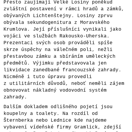
Přesto zaujímají Velké Losiny poněkud
zvláštní postavení v rámci hradů a zámků,
obývaných Lichtenštejny. Losiny zprvu
obývala sekundogenitura z Moravského
Krumlova. Její příslušníci vynikali jako
vojáci ve službách Rakousko-Uherska.
Prezentaci svých osob prováděli spíše
skrze úspěchy na válečném poli, nežli
přestavbou zámku a sbíráním uměleckých
předmětů. Výjimku představovala jen
likvidace zanedbané francouzské zahrady.
Nicméně i tuto úpravu provedli
z utilitárních důvodů, neboť neměli zájem
obnovovat nákladný vodovodní systém
zahrady.
Dalším dokladem odlišného pojetí jsou
koupelny a toalety. Na rozdíl od
Šternberka nebo Lednice kde najdeme
vybavení vídeňské firmy Gramlick, zdejší