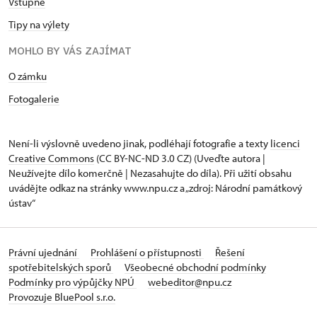
Vstupné
Tipy na výlety
MOHLO BY VÁS ZAJÍMAT
O zámku
Fotogalerie
Není-li výslovně uvedeno jinak, podléhají fotografie a texty
licenci
Creative Commons
(CC BY-NC-ND 3.0 CZ) (Uveďte autora |
Neužívejte dílo komerčně | Nezasahujte do díla). Při užití obsahu
uvádějte odkaz na stránky www.npu.cz a „zdroj: Národní památkový
ústav“
Právní ujednání
Prohlášení o přístupnosti
Řešení
spotřebitelských sporů
Všeobecné obchodní podmínky
Podmínky pro výpůjčky NPÚ
webeditor@npu.cz
Provozuje BluePool s.r.o.