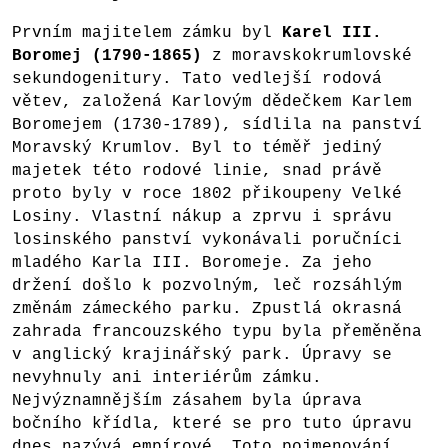
Prvním majitelem zámku byl
Karel III.
Boromej (1790-1865)
z moravskokrumlovské
sekundogenitury. Tato vedlejší rodová
větev, založená Karlovým dědečkem Karlem
Boromejem (1730-1789), sídlila na panství
Moravský Krumlov. Byl to téměř jediný
majetek této rodové linie, snad právě
proto byly v roce 1802 přikoupeny Velké
Losiny. Vlastní nákup a zprvu i správu
losinského panství vykonávali poručníci
mladého Karla III. Boromeje. Za jeho
držení došlo k pozvolným, leč rozsáhlým
změnám zámeckého parku. Zpustlá okrasná
zahrada francouzského typu byla přeměněna
v anglický krajinářský park. Úpravy se
nevyhnuly ani interiérům zámku.
Nejvýznamnějším zásahem byla úprava
bočního křídla, které se pro tuto úpravu
dnes nazývá empírové. Toto pojmenování