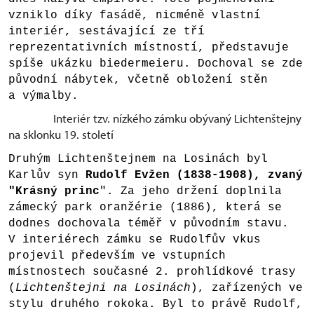
vzniklo díky fasádě, nicméně vlastní
interiér, sestávající ze tří
reprezentativních místností, představuje
spíše ukázku biedermeieru. Dochoval se zde
původní nábytek, včetně obložení stěn
a výmalby.
Interiér tzv. nízkého zámku obývaný Lichtenštejny
na sklonku 19. století
Druhým Lichtenštejnem na Losinách byl
Karlův syn
Rudolf Evžen (1838-1908), zvaný
"Krásný princ
". Za jeho držení doplnila
zámecký park oranžérie (1886), která se
dodnes dochovala téměř v původním stavu.
V interiérech zámku se Rudolfův vkus
projevil především ve vstupních
místnostech současné 2. prohlídkové trasy
(
Lichtenštejni na Losinách
), zařízených ve
stylu druhého rokoka. Byl to právě Rudolf,