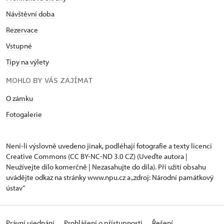
Návštěvní doba
Rezervace
Vstupné
Tipy na výlety
MOHLO BY VÁS ZAJÍMAT
O zámku
Fotogalerie
Není-li výslovně uvedeno jinak, podléhají fotografie a texty
licenci
Creative Commons
(CC BY-NC-ND 3.0 CZ) (Uveďte autora |
Neužívejte dílo komerčně | Nezasahujte do díla). Při užití obsahu
uvádějte odkaz na stránky www.npu.cz a „zdroj: Národní památkový
ústav“
Právní ujednání
Prohlášení o přístupnosti
Řešení