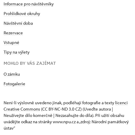
Informace pro návštěvníky
Prohlídkové okruhy
Návštěvní doba
Rezervace
Vstupné
Tipy na výlety
MOHLO BY VÁS ZAJÍMAT
O zámku
Fotogalerie
Není-li výslovně uvedeno jinak, podléhají fotografie a texty
licenci
Creative Commons
(CC BY-NC-ND 3.0 CZ) (Uveďte autora |
Neužívejte dílo komerčně | Nezasahujte do díla). Při užití obsahu
uvádějte odkaz na stránky www.npu.cz a „zdroj: Národní památkový
ústav“