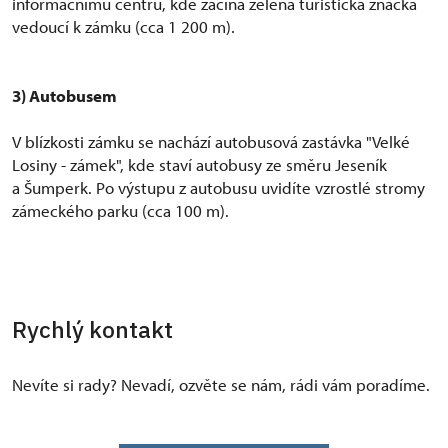
informačnímu centru, kde začíná zelená turistická značka
vedoucí k zámku (cca 1 200 m).
3) Autobusem
V blízkosti zámku se nachází autobusová zastávka "Velké
Losiny - zámek", kde staví autobusy ze směru Jeseník
a Šumperk. Po výstupu z autobusu uvidíte vzrostlé stromy
zámeckého parku (cca 100 m).
Rychlý kontakt
Nevíte si rady? Nevadí, ozvěte se nám, rádi vám poradíme.