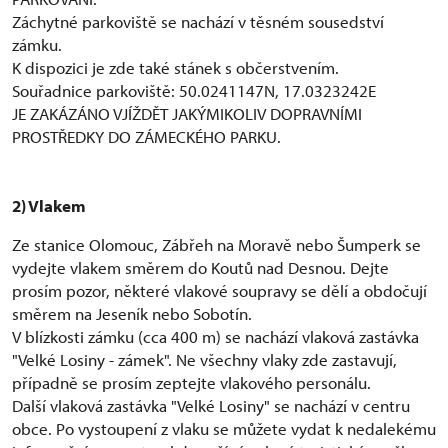
Záchytné parkoviště se nachází v těsném sousedství
zámku.
K dispozici je zde také stánek s občerstvením.
Souřadnice parkoviště: 50.0241147N, 17.0323242E
JE ZAKÁZÁNO VJÍŽDĚT JAKÝMIKOLIV DOPRAVNÍMI
PROSTŘEDKY DO ZÁMECKÉHO PARKU.
2) Vlakem
Ze stanice Olomouc, Zábřeh na Moravě nebo Šumperk se
vydejte vlakem směrem do Koutů nad Desnou. Dejte
prosím pozor, některé vlakové soupravy se dělí a obdočují
směrem na Jeseník nebo Sobotín.
V blízkosti zámku (cca 400 m) se nachází vlaková zastávka
"Velké Losiny - zámek". Ne všechny vlaky zde zastavují,
případně se prosím zeptejte vlakového personálu.
Další vlaková zastávka "Velké Losiny" se nachází v centru
obce. Po vystoupení z vlaku se můžete vydat k nedalekému