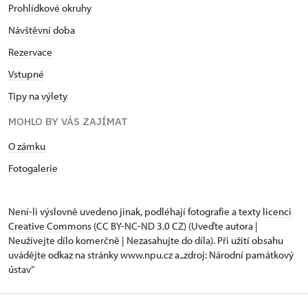
Prohlídkové okruhy
Návštěvní doba
Rezervace
Vstupné
Tipy na výlety
MOHLO BY VÁS ZAJÍMAT
O zámku
Fotogalerie
Není-li výslovně uvedeno jinak, podléhají fotografie a texty
licenci
Creative Commons
(CC BY-NC-ND 3.0 CZ) (Uveďte autora |
Neužívejte dílo komerčně | Nezasahujte do díla). Při užití obsahu
uvádějte odkaz na stránky www.npu.cz a „zdroj: Národní památkový
ústav“