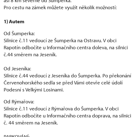
asi 8 km severně od Šumperka.
Pro cestu na zámek můžete využít několik možností:
1) Autem
Od Šumperka:
Silnice č.11 vedoucí ze Šumperka na Ostravu. V obci
Rapotín odbočíte u Informačního centra doleva, na silnici
č.44 směrem na Jeseník.
Od Jeseníka:
SIlnice č.44 vedoucí z Jeseníka do Šumperka. Po překonání
Červenohorského sedla se před Vámi otevře celé údolí
Podesní s Velkými Losinami.
Od Rýmařova:
Silnice č.11 vedoucí z Rýmařova do Šumperka. V obci
Rapotín odbočíte u Informačního centra doprava, na silnici
č. 44 směrem na Jeseník.
PARKOVÁNÍ: