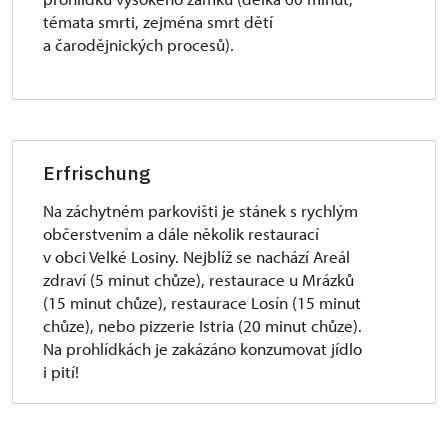
témata smrti, zejména smrt dětí
a čarodějnických procesů).
Erfrischung
Na záchytném parkovišti je stánek s rychlým
občerstvením a dále několik restaurací
v obci Velké Losiny. Nejblíž se nachází Areál
zdraví (5 minut chůze), restaurace u Mrázků
(15 minut chůze), restaurace Losín (15 minut
chůze), nebo pizzerie Istria (20 minut chůze).
Na prohlídkách je zakázáno konzumovat jídlo
i pití!