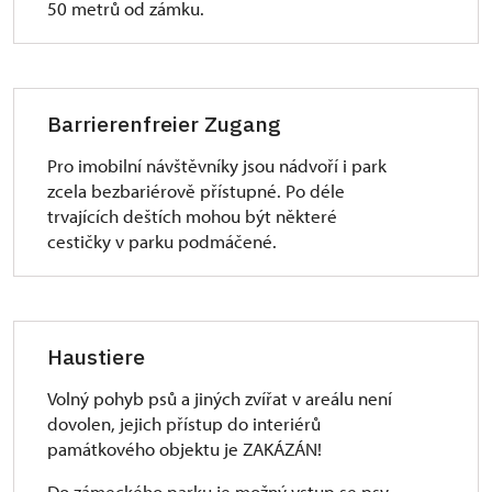
50 metrů od zámku.
Barrierenfreier Zugang
Pro imobilní návštěvníky jsou nádvoří i park
zcela bezbariérově přístupné. Po déle
trvajících deštích mohou být některé
cestičky v parku podmáčené.
Haustiere
Volný pohyb psů a jiných zvířat v areálu není
dovolen, jejich přístup do interiérů
památkového objektu je ZAKÁZÁN!
Do zámeckého parku je možný vstup se psy