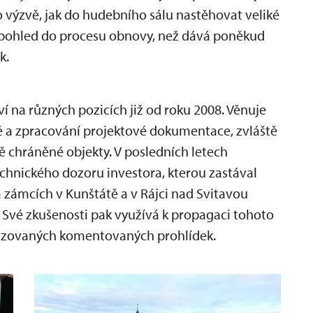
 výzvě, jak do hudebního sálu nastěhovat veliké
ný pohled do procesu obnovy, než dává poněkud
k.
í na různých pozicích již od roku 2008. Věnuje
 a zpracování projektové dokumentace, zvláště
 chráněné objekty. V posledních letech
echnického dozoru investora, kterou zastával
a zámcích v Kunštátě a v Rájci nad Svitavou
 Své zkušenosti pak využívá k propagaci tohoto
alizovaných komentovaných prohlídek.