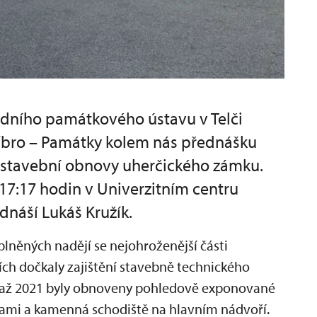
dního památkového ústavu v Telči
říbro – Památky kolem nás přednášku
a stavební obnovy uherčického zámku.
 17:17 hodin v Univerzitním centru
ednáší Lukáš Kružík.
plněných nadějí se nejohroženější části
ch dočkaly zajištění stavebně technického
9 až 2021 byly obnoveny pohledově exponované
dami a kamenná schodiště na hlavním nádvoří.