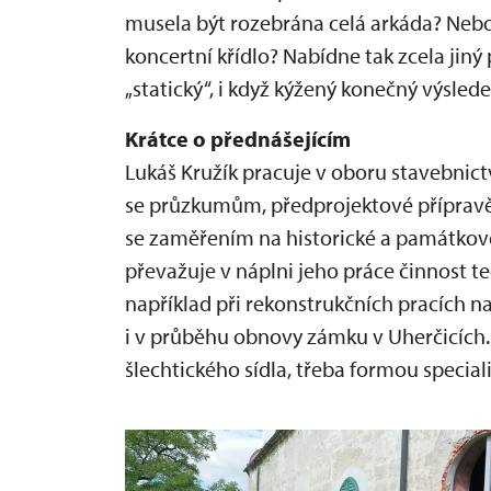
musela být rozebrána celá arkáda? Nebo
koncertní křídlo? Nabídne tak zcela ji
„statický“, i když kýžený konečný výslede
Krátce o přednášejícím
Lukáš Kružík pracuje v oboru stavebnictv
se průzkumům, předprojektové přípravě
se zaměřením na historické a památkově
převažuje v náplni jeho práce činnost t
například při rekonstrukčních pracích n
i v průběhu obnovy zámku v Uherčicích.
šlechtického sídla, třeba formou speci