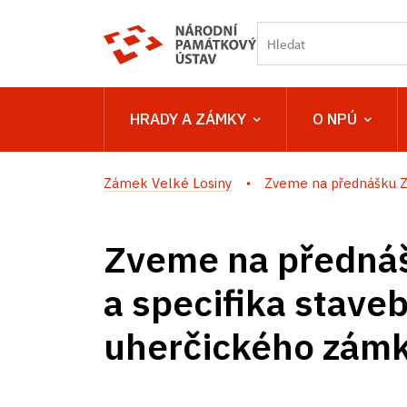
HRADY A ZÁMKY
O NPÚ
Zámek Velké Losiny
Zveme na přednášku Zaj
Zveme na přednáš
a specifika stave
uherčického zám