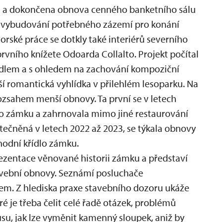
 a dokončena obnova cenného banketního sálu
a vybudování potřebného zázemí pro konání
orské práce se dotkly také interiérů severního
prvního knížete Odoarda Collalto. Projekt počítal
řídlem a s ohledem na zachování kompoziční
ší romantická vyhlídka v přilehlém lesoparku. Na
rozsahem menší obnovy. Ta první se v letech
lo zámku a zahrnovala mimo jiné restaurování
tečněná v letech 2022 až 2023, se týkala obnovy
chodní křídlo zámku.
ezentace věnované historii zámku a představí
avební obnovy. Seznámí posluchače
em. Z hlediska praxe stavebního dozoru ukáže
ré je třeba čelit celé řadě otázek, problémů
su, jak lze vyměnit kamenný sloupek, aniž by