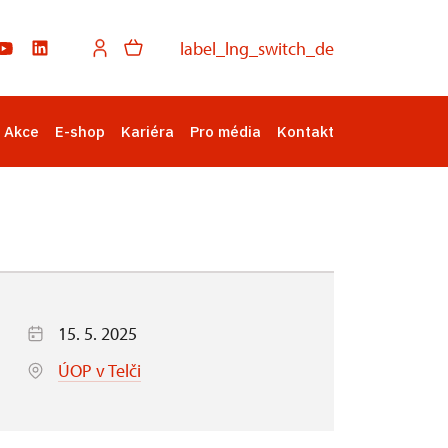
label_lng_switch_de
Akce
E-shop
Kariéra
Pro média
Kontakt
15. 5. 2025
ÚOP v Telči