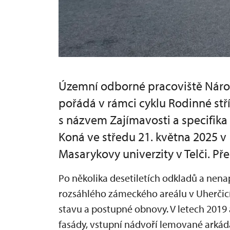
Územní odborné pracoviště Náro
pořádá v rámci cyklu Rodinné st
s názvem Zajímavosti a specifik
Koná ve středu 21. května 2025 v
Masarykovy univerzity v Telči. Př
Po několika desetiletích odkladů a nena
rozsáhlého zámeckého areálu v Uherčicí
stavu a postupné obnovy. V letech 201
fasády, vstupní nádvoří lemované arká