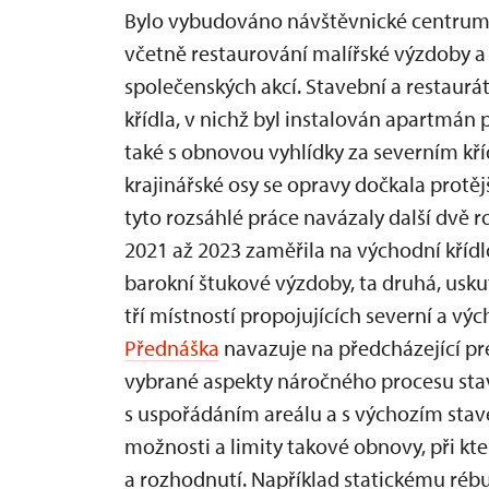
Bylo vybudováno návštěvnické centrum
včetně restaurování malířské výzdoby 
společenských akcí. Stavební a restaurát
křídla, v nichž byl instalován apartmán 
také s obnovou vyhlídky za severním k
krajinářské osy se opravy dočkala protěj
tyto rozsáhlé práce navázaly další dvě 
2021 až 2023 zaměřila na východní kříd
barokní štukové výzdoby, ta druhá, usku
tří místností propojujících severní a vý
Přednáška
navazuje na předcházející pr
vybrané aspekty náročného procesu st
s uspořádáním areálu a s výchozím stav
možnosti a limity takové obnovy, při kte
a rozhodnutí. Například statickému rébu