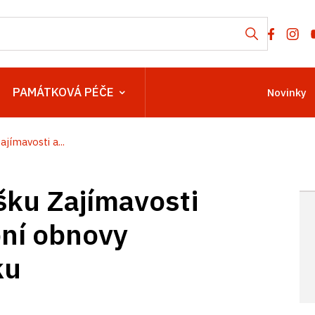
PAMÁTKOVÁ PÉČE
Novinky
ímavosti a...
ku Zajímavosti
bní obnovy
ku