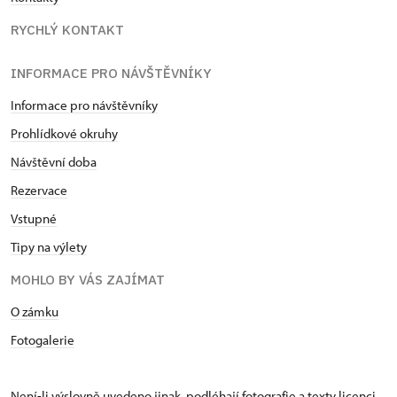
RYCHLÝ KONTAKT
INFORMACE PRO NÁVŠTĚVNÍKY
Informace pro návštěvníky
Prohlídkové okruhy
Návštěvní doba
Rezervace
Vstupné
Tipy na výlety
MOHLO BY VÁS ZAJÍMAT
O zámku
Fotogalerie
Není-li výslovně uvedeno jinak, podléhají fotografie a texty
licenci