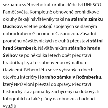
seznamu světového kulturního dědictví UNESCO
Paměť světa. Kompletně obnovené prohlídkové
okruhy čekají návštěvníky také na
státním zámku
Duchcov
, včetně pokojů spojených se slavným
dobrodruhem Giacomem Casanovou. Zásadní
proměnu návštěvnických okruhů představí
státní
hrad Šternberk
. Návštěvníkům
státního hradu
Švihov
se po několika letech opět představí
hradní kaple, a to s obnovenou výmalbou
i lavicemi. Během léta se ve vybraných dnech
otevřou interiéry
Horního zámku v Rožmberku
,
který NPÚ vloni převzal do správy. Představí
historický stav památky zachycený na dobových
fotografiích a také plány na obnovu a budoucí
využití.