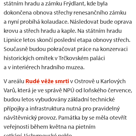
státním hradu a zámku Frýdlant, kde byla
dokončena obnova střechy renesančního zámku
a nyní probíhá kolaudace. Následovat bude oprava
krovu a střech hradu a kaple. Na státním hradu
Lipnice letos skončí poslední etapa obnovy střech.
Současně budou pokračovat práce na konzervaci
historických omítek v Trčkovském paláci
a v interiérech hradního muzea.
V areálu
Rudé věže smrti
v Ostrově u Karlových
Varů, která je ve správě NPÚ od loňského července,
budou letos vybudovány základní technické
přípojky a infrastruktura nutná pro pravidelný
návštěvnický provoz. Památka by se měla otevřít
veřejnosti během května na pietním
setkání Jáchymovské peklo.