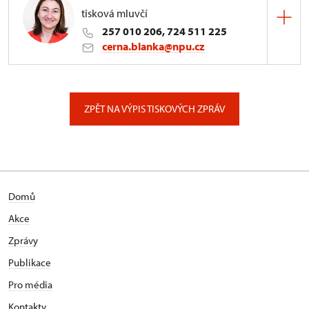
tisková mluvčí
257 010 206, 724 511 225
cerna.blanka@npu.cz
Generální ředitelství NPÚ
Valdštejnské náměstí 162/3, Praha
ZPĚT NA VÝPIS TISKOVÝCH ZPRÁV
Domů
Akce
Zprávy
Publikace
Pro média
Kontakty