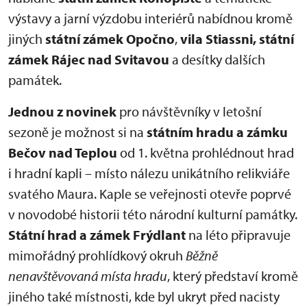
výstavy a jarní výzdobu interiérů nabídnou kromě
jiných
státní zámek Opočno
,
vila Stiassni, státní
zámek Rájec nad Svitavou
a desítky dalších
památek.
Jednou z novinek
pro návštěvníky v letošní
sezoně je možnost si na
státním hradu a zámku
Bečov nad Teplou
od 1. května prohlédnout hrad
i hradní kapli – místo nálezu unikátního relikviáře
svatého Maura. Kaple se veřejnosti otevře poprvé
v novodobé historii této národní kulturní památky.
Státní hrad a zámek Frýdlant
na léto připravuje
mimořádný prohlídkový okruh
Běžně
nenavštěvovaná místa hradu
, který představí kromě
jiného také místnosti, kde byl ukryt před nacisty