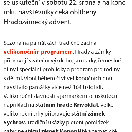
se uskuteční v sobotu 22. srpna a na konci
roku návštěvníky čeká oblíbený
Hradozámecký advent.
Sezona na památkách tradičně začíná
velikonočním programem
. Hrady a zámky
připravují sváteční výzdobu, jarmarky, řemeslné
dílny i speciální prohlídky a program pro rodiny
s dětmi. Vloni během čtyř velikonočních dnů
navštívilo památky více než 164 tisíc lidí.
Velikonoční slavnosti s jarmarkem se uskuteční
například na
státním hradě Křivoklát
, velké
velikonoční trhy připravuje
státní zámek
Sychrov
. Tradiční ukázky pletení pomlázek
nabídne
státní zámek Konopiště
a tematické