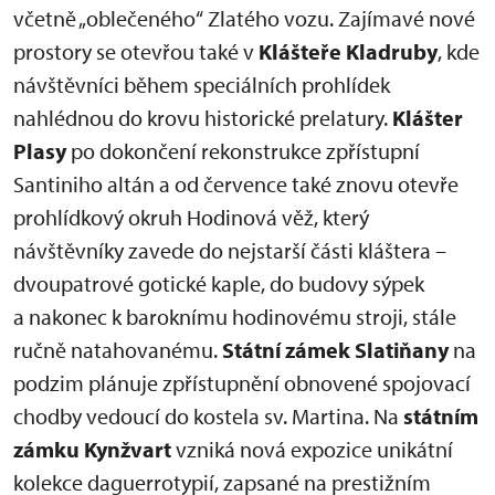
včetně „oblečeného“ Zlatého vozu. Zajímavé nové
prostory se otevřou také v
Klášteře Kladruby
, kde
návštěvníci během speciálních prohlídek
nahlédnou do krovu historické prelatury.
Klášter
Plasy
po dokončení rekonstrukce zpřístupní
Santiniho altán a od července také znovu otevře
prohlídkový okruh Hodinová věž, který
návštěvníky zavede do nejstarší části kláštera –
dvoupatrové gotické kaple, do budovy sýpek
a nakonec k baroknímu hodinovému stroji, stále
ručně natahovanému.
Státní zámek Slatiňany
na
podzim plánuje zpřístupnění obnovené spojovací
chodby vedoucí do kostela sv. Martina. Na
státním
zámku Kynžvart
vzniká nová expozice unikátní
kolekce daguerrotypií, zapsané na prestižním