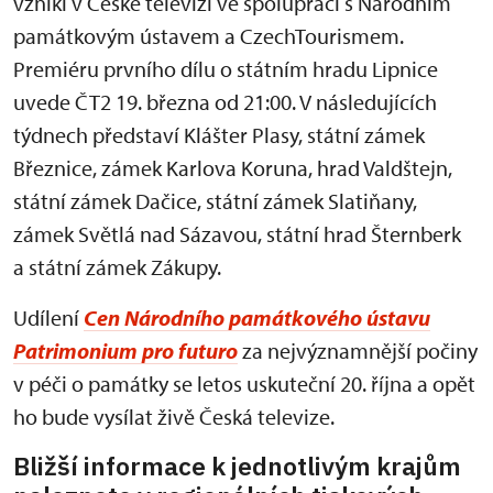
vznikl v České televizi ve spolupráci s Národním
památkovým ústavem a CzechTourismem.
Premiéru prvního dílu o státním hradu Lipnice
uvede ČT2 19. března od 21:00. V následujících
týdnech představí Klášter Plasy, státní zámek
Březnice, zámek Karlova Koruna, hrad Valdštejn,
státní zámek Dačice, státní zámek Slatiňany,
zámek Světlá nad Sázavou, státní hrad Šternberk
a státní zámek Zákupy.
Udílení
Cen Národního památkového ústavu
Patrimonium pro futuro
za nejvýznamnější počiny
v péči o památky se letos uskuteční 20. října a opět
ho bude vysílat živě Česká televize.
Bližší informace k jednotlivým krajům