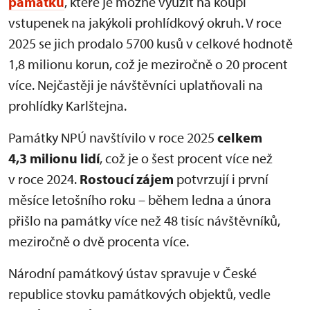
památku
, které je možné využít na koupi
vstupenek na jakýkoli prohlídkový okruh. V roce
2025 se jich prodalo 5700 kusů v celkové hodnotě
1,8 milionu korun, což je meziročně o 20 procent
více. Nejčastěji je návštěvníci uplatňovali na
prohlídky Karlštejna.
Památky NPÚ navštívilo v roce 2025
celkem
4,3 milionu lidí
, což je o šest procent více než
v roce 2024.
Rostoucí zájem
potvrzují i první
měsíce letošního roku – během ledna a února
přišlo na památky více než 48 tisíc návštěvníků,
meziročně o dvě procenta více.
Národní památkový ústav spravuje v České
republice stovku památkových objektů, vedle