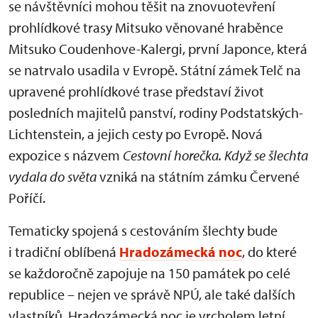
se návštěvníci mohou těšit na znovuotevření
prohlídkové trasy Mitsuko věnované hraběnce
Mitsuko Coudenhove-Kalergi, první Japonce, která
se natrvalo usadila v Evropě. Státní zámek Telč na
upravené prohlídkové trase představí život
posledních majitelů panství, rodiny Podstatských-
Lichtenstein, a jejich cesty po Evropě. Nová
expozice s názvem
Cestovní horečka. Když se šlechta
vydala do světa
vzniká na státním zámku Červené
Poříčí.
Tematicky spojená s cestováním šlechty bude
i tradiční oblíbená
Hradozámecká noc
, do které
se každoročně zapojuje na 150 památek po celé
republice – nejen ve správě NPÚ, ale také dalších
vlastníků. Hradozámecká noc je vrcholem letní