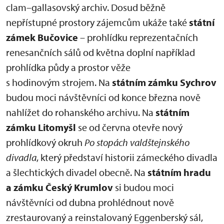
clam–gallasovský archiv. Dosud běžně
nepřístupné prostory zájemcům ukáže také
státní
zámek Bučovice
– prohlídku reprezentačních
renesančních sálů od května doplní například
prohlídka půdy a prostor věže
s hodinovým strojem. Na
státním zámku Sychrov
budou moci návštěvníci od konce března nově
nahlížet do rohanského archivu. Na
státním
zámku Litomyšl
se od června otevře nový
prohlídkový okruh
Po stopách valdštejnského
divadla
, který představí historii zámeckého divadla
a šlechtických divadel obecně. Na
státním hradu
a zámku Český Krumlov
si budou moci
návštěvníci od dubna prohlédnout nově
zrestaurovaný a reinstalovaný Eggenberský sál,