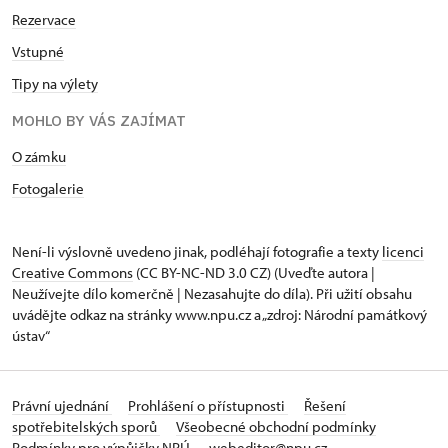
Rezervace
Vstupné
Tipy na výlety
MOHLO BY VÁS ZAJÍMAT
O zámku
Fotogalerie
Není-li výslovně uvedeno jinak, podléhají fotografie a texty
licenci
Creative Commons
(CC BY-NC-ND 3.0 CZ) (Uveďte autora |
Neužívejte dílo komerčně | Nezasahujte do díla). Při užití obsahu
uvádějte odkaz na stránky www.npu.cz a „zdroj: Národní památkový
ústav“
Právní ujednání
Prohlášení o přístupnosti
Řešení
spotřebitelských sporů
Všeobecné obchodní podmínky
Podmínky pro výpůjčky NPÚ
webeditor@npu.cz