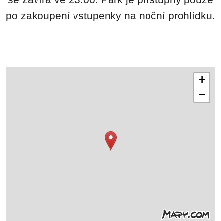
se zavírá ve 23:00. Park je přístupný pouze
po zakoupení vstupenky na noční prohlídku.
+
−