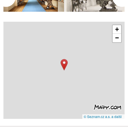
+
−
© Seznam.cz a.s. a další