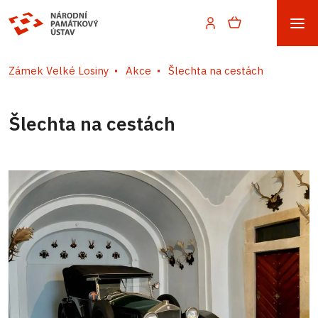
Zámek Velké Losiny
Akce
Šlechta na cestách
Šlechta na cestách