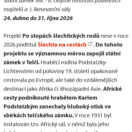
Státní zámek Telč - II. Obytné místnosti posledních
majitelů a I. Renesanční sály
24. dubna do 31. října 2026
Projekt
Po stopách šlechtických rodů
nese v roce
2026 podtitul
Šlechta na cestách
.
Do tohoto
projektu se významnou měrou zapojil státní
zámek v Telči.
Hraběcí rodina Podstatzky-
Lichtenstein od poloviny 19. století opakovaně
cestovala po Evropě, ale také do vzdálenějších
destinací jako Afrika či Jihozápadní Asie.
Africké
cesty podniknuté hrabětem Karlem
Podstatzkým zanechaly hluboký otisk ve
sbírkách telčského zámku.
V roce 1931 byl
instalován tzv. Africký sál, v němž byla jeho