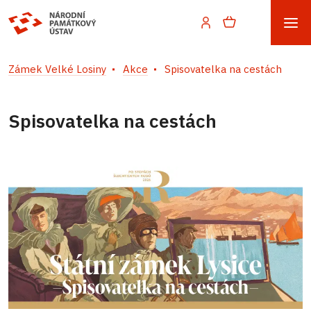
Zámek Velké Losiny
Akce
Spisovatelka na cestách
Spisovatelka na cestách