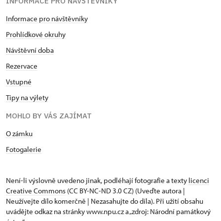
INFORMACE PRO NÁVŠTĚVNÍKY
Informace pro návštěvníky
Prohlídkové okruhy
Návštěvní doba
Rezervace
Vstupné
Tipy na výlety
MOHLO BY VÁS ZAJÍMAT
O zámku
Fotogalerie
Není-li výslovně uvedeno jinak, podléhají fotografie a texty
licenci
Creative Commons
(CC BY-NC-ND 3.0 CZ) (Uveďte autora |
Neužívejte dílo komerčně | Nezasahujte do díla). Při užití obsahu
uvádějte odkaz na stránky www.npu.cz a „zdroj: Národní památkový