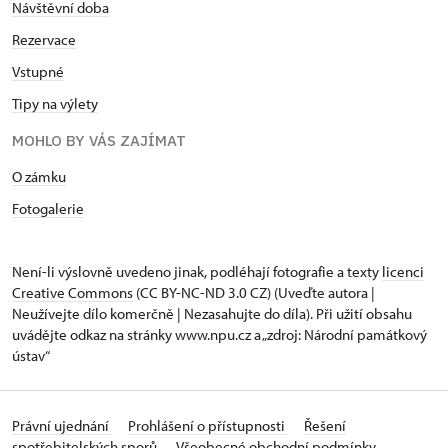
Návštěvní doba
Rezervace
Vstupné
Tipy na výlety
MOHLO BY VÁS ZAJÍMAT
O zámku
Fotogalerie
Není-li výslovně uvedeno jinak, podléhají fotografie a texty
licenci
Creative Commons
(CC BY-NC-ND 3.0 CZ) (Uveďte autora |
Neužívejte dílo komerčně | Nezasahujte do díla). Při užití obsahu
uvádějte odkaz na stránky www.npu.cz a „zdroj: Národní památkový
ústav“
Právní ujednání
Prohlášení o přístupnosti
Řešení
spotřebitelských sporů
Všeobecné obchodní podmínky