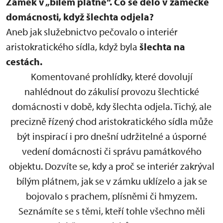
Zámek v „bílém plátně“.
Co se dělo v zámecké
domácnosti, když šlechta odjela?
Aneb jak služebnictvo pečovalo o interiér
aristokratického sídla, když byla
šlechta na
cestách.
Komentované prohlídky, které dovolují
nahlédnout do zákulisí provozu šlechtické
domácnosti v době, kdy šlechta odjela. Tichý, ale
precizně řízený chod aristokratického sídla může
být inspirací i pro dnešní udržitelné a úsporné
vedení domácnosti či správu památkového
objektu. Dozvíte se, kdy a proč se interiér zakrýval
bílým plátnem, jak se v zámku uklízelo a jak se
bojovalo s prachem, plísněmi či hmyzem.
Seznámíte se s těmi, kteří tohle všechno měli