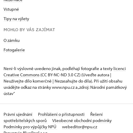
Vstupné
Tipy na výlety
MOHLO BY VÁS ZAJÍMAT
O zámku
Fotogalerie
Není-li výslovně uvedeno jinak, podléhají fotografie a texty
licenci
Creative Commons
(CC BY-NC-ND 3.0 CZ) (Uveďte autora |
Neužívejte dílo komerčně | Nezasahujte do díla). Při užití obsahu
uvádějte odkaz na stránky www.npu.cz a „zdroj: Národní památkový
ústav“
Právní ujednání
Prohlášení o přístupnosti
Řešení
spotřebitelských sporů
Všeobecné obchodní podmínky
Podmínky pro výpůjčky NPÚ
webeditor@npu.cz
Provozuje BluePool s.r.o.