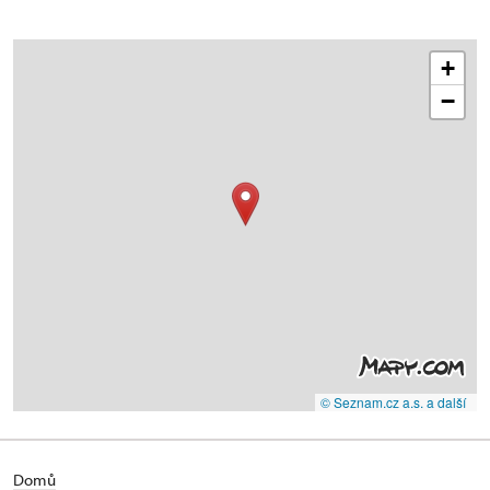
+
−
© Seznam.cz a.s. a další
Domů