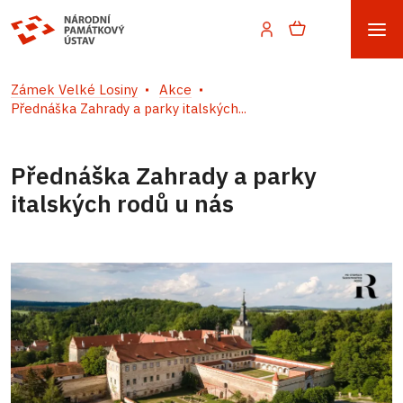
Zámek Velké Losiny
Akce
Přednáška Zahrady a parky italských...
Přednáška Zahrady a parky
italských rodů u nás