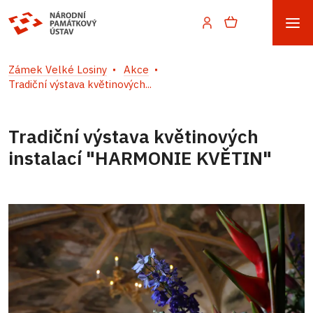
Zámek Velké Losiny
Akce
Tradiční výstava květinových...
Tradiční výstava květinových
instalací "HARMONIE KVĚTIN"