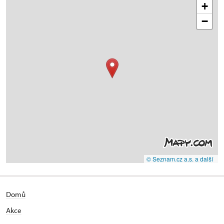
+
−
© Seznam.cz a.s. a další
Domů
Akce