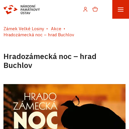
Zámek Velké Losiny
Akce
Hradozámecká noc – hrad Buchlov
Hradozámecká noc – hrad
Buchlov