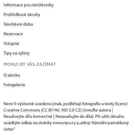
Informace pro návštěvníky
Prohlídkové okruhy
Návštěvní doba
Rezervace
Vstupné
Tipy na výlety
MOHLO BY VÁS ZAJÍMAT
O zámku
Fotogalerie
Není-li výslovně uvedeno jinak, podléhají fotografie a texty
licenci
Creative Commons
(CC BY-NC-ND 3.0 CZ) (Uveďte autora |
Neužívejte dílo komerčně | Nezasahujte do díla). Při užití obsahu
uvádějte odkaz na stránky www.npu.cz a „zdroj: Národní památkový
ústav“