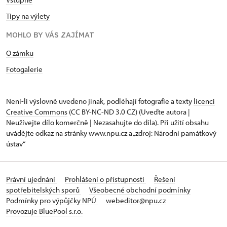
Tipy na výlety
MOHLO BY VÁS ZAJÍMAT
O zámku
Fotogalerie
Není-li výslovně uvedeno jinak, podléhají fotografie a texty
licenci
Creative Commons
(CC BY-NC-ND 3.0 CZ) (Uveďte autora |
Neužívejte dílo komerčně | Nezasahujte do díla). Při užití obsahu
uvádějte odkaz na stránky www.npu.cz a „zdroj: Národní památkový
ústav“
Právní ujednání
Prohlášení o přístupnosti
Řešení
spotřebitelských sporů
Všeobecné obchodní podmínky
Podmínky pro výpůjčky NPÚ
webeditor@npu.cz
Provozuje BluePool s.r.o.