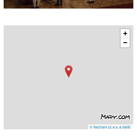
+
−
© Seznam.cz a.s. a další