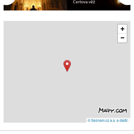
Čertova věž
+
−
© Seznam.cz a.s. a další