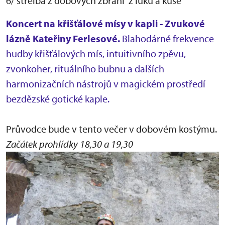
6/ střelba z dobových zbraní z luku a kuše
Koncert na křišťálové mísy v kapli - Zvukové
lázně Kateřiny Ferlesové.
Blahodárné frekvence
hudby křišťálových mís, intuitivního zpěvu,
zvonkoher, rituálního bubnu a dalších
harmonizačních nástrojů v magickém prostředí
bezdězské gotické kaple.
Průvodce bude v tento večer v dobovém kostýmu.
Začátek prohlídky 18,30 a 19,30