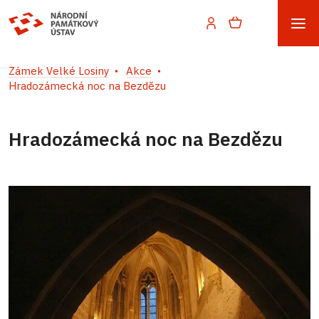
Zámek Velké Losiny
Akce
Hradozámecká noc na Bezdězu
Hradozámecká noc na Bezdězu