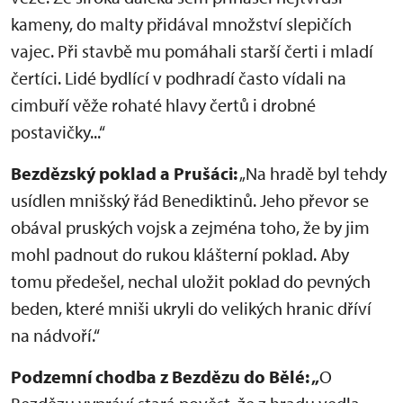
kameny, do malty přidával množství slepičích
vajec. Při stavbě mu pomáhali starší čerti i mladí
čertíci. Lidé bydlící v podhradí často vídali na
cimbuří věže rohaté hlavy čertů i drobné
postavičky...“
Bezdězský poklad a Prušáci:
„Na hradě byl tehdy
usídlen mnišský řád Benediktinů. Jeho převor se
obával pruských vojsk a zejména toho, že by jim
mohl padnout do rukou klášterní poklad. Aby
tomu předešel, nechal uložit poklad do pevných
beden, které mniši ukryli do velikých hranic dříví
na nádvoří.“
Podzemní chodba z Bezdězu do Bělé: „
O