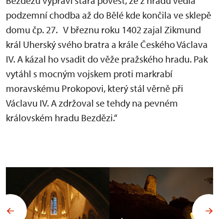
Bezdězu vypráví stará pověst, že z hradu vedla
podzemní chodba až do Bělé kde končila ve sklepě
domu čp. 27. V březnu roku 1402 zajal Zikmund
král Uherský svého bratra a krále Českého Václava
IV. A kázal ho vsadit do věže pražského hradu. Pak
vytáhl s mocným vojskem proti markrabí
moravskému Prokopovi, který stál věrně při
Václavu IV. A zdržoval se tehdy na pevném
královském hradu Bezdězi.“