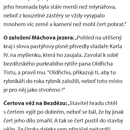
jeho hromada byla stále menší než mlynářova,
neboť z kouzelné zástěry se vždy vysypalo
mnohem víc země a kamení než mohl čert pobrat.“
O založení Máchova jezera
: „Pohled na utěšený
kraj i slova pastýřovy písně přivedly vladaře Karla
IV. na myšlenku, která ho zaujala. Zavolal k sobě
bezdězského purkrabího rytíře pana Oldřicha
Tistu, a pravil mu. "Oldřichu, přikazuji ti, aby tu
rybníkáři do roka rybník založili, neboť toto místo
je pro něj jako stvořeno !“
Čertova věž na Bezdězu:
„Stavitel hradu chtěl
s čertem vyjít po dobrém, neboť se bál, že by jinak
čert jeho dílo zmařil. A tak se čert pustil do stavby
věže. Ze široka daleka sem přinášel nejtvrdší