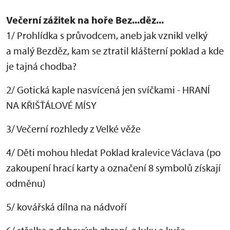
Večerní zážitek na hoře Bez...děz...
1/ Prohlídka s průvodcem, aneb jak vznikl velký
a malý Bezděz, kam se ztratil klášterní poklad a kde
je tajná chodba?
2/ Gotická kaple nasvícená jen svíčkami - HRANÍ
NA KŘIŠŤÁLOVÉ MÍSY
3/ Večerní rozhledy z Velké věže
4/ Děti mohou hledat Poklad kralevice Václava (po
zakoupení hrací karty a označení 8 symbolů získají
odměnu)
5/ kovářská dílna na nádvoří