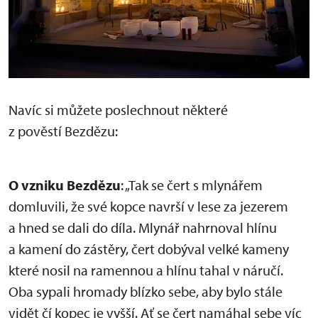
Navíc si můžete poslechnout některé
z pověstí Bezdězu:
O vzniku Bezdězu
: „Tak se čert s mlynářem
domluvili, že své kopce navrší v lese za jezerem
a hned se dali do díla. Mlynář nahrnoval hlínu
a kamení do zástěry, čert dobýval velké kameny
které nosil na ramennou a hlínu tahal v náručí.
Oba sypali hromady blízko sebe, aby bylo stále
vidět čí kopec je vyšší. Ať se čert namáhal sebe víc